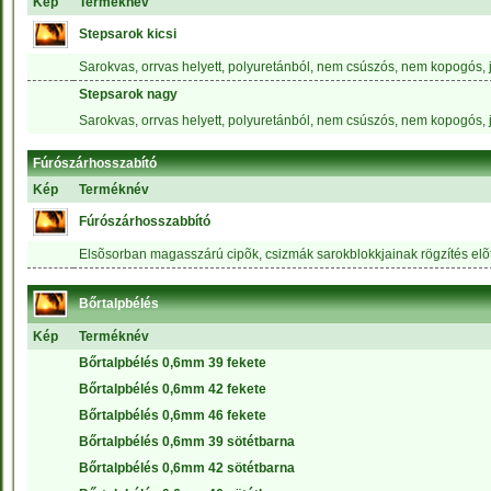
Kép
Terméknév
Stepsarok kicsi
Sarokvas, orrvas helyett, polyuretánból, nem csúszós, nem kopogós, 
Stepsarok nagy
Sarokvas, orrvas helyett, polyuretánból, nem csúszós, nem kopogós, 
Fúrószárhosszabító
Kép
Terméknév
Fúrószárhosszabbító
Elsõsorban magasszárú cipõk, csizmák sarokblokkjainak rögzítés elõ
Bőrtalpbélés
Kép
Terméknév
Bőrtalpbélés 0,6mm 39 fekete
Bőrtalpbélés 0,6mm 42 fekete
Bőrtalpbélés 0,6mm 46 fekete
Bőrtalpbélés 0,6mm 39 sötétbarna
Bőrtalpbélés 0,6mm 42 sötétbarna