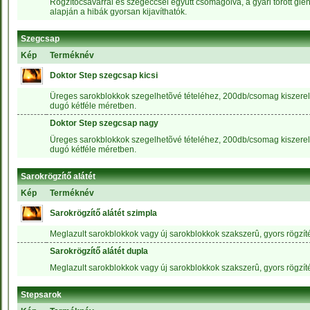
Rögzítõcsavarral és szegeccsel együtt csomagolva, a gyári törött gle
alapján a hibák gyorsan kijavíthatók.
Szegcsap
Kép
Terméknév
Doktor Step szegcsap kicsi
Üreges sarokblokkok szegelhetõvé tételéhez, 200db/csomag kiszerel
dugó kétféle méretben.
Doktor Step szegcsap nagy
Üreges sarokblokkok szegelhetõvé tételéhez, 200db/csomag kiszerel
dugó kétféle méretben.
Sarokrögzítő alátét
Kép
Terméknév
Sarokrögzítő alátét szimpla
Meglazult sarokblokkok vagy új sarokblokkok szakszerû, gyors rögzít
Sarokrögzítő alátét dupla
Meglazult sarokblokkok vagy új sarokblokkok szakszerû, gyors rögzít
Stepsarok