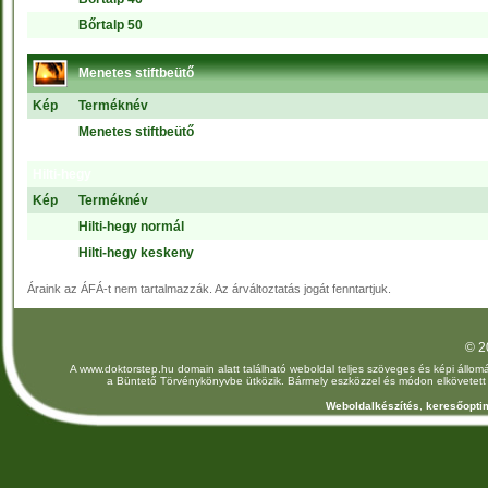
Bőrtalp 50
Menetes stiftbeütő
Kép
Terméknév
Menetes stiftbeütő
Hilti-hegy
Kép
Terméknév
Hilti-hegy normál
Hilti-hegy keskeny
Áraink az ÁFÁ-t nem tartalmazzák. Az árváltoztatás jogát fenntartjuk.
© 2
A www.doktorstep.hu domain alatt található weboldal teljes szöveges és képi állomá
a Büntető Törvénykönyvbe ütközik. Bármely eszközzel és módon elkövetett jo
Weboldalkészítés
,
keresőoptim