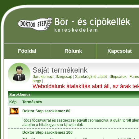
Főoldal
Rólunk
Kapcsolat
Saját termékeink
Saroklemez
|
Szegcsap
|
Sarokrögzítő alátét
|
Stepsarok
|
Fúrós
hegy
|
Weboldalunk átalakítás alatt áll, az árak 
Saroklemez
Kép
Terméknév
Doktor Step saroklemez 80
Rögzítõcsavarral és szegeccsel együtt csomagolva, a gyári törött gle
alapján a hibák gyorsan kijavíthatók.
Doktor Step saroklemez 100