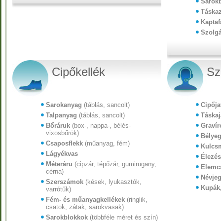
Sarokb
Táskaz
Kaptaf
Szolgá
Cipőkellék
Sz
Sarokanyag
(táblás, sancolt)
Cipőja
Talpanyag
(táblás, sancolt)
Táskaj
Bőráruk
(box-, nappa-, bélés-
Gravír
vixosbőrök)
Bélyeg
Csaposflekk
(műanyag, fém)
Kulcs
Lágyékvas
Élezés
Méteráru
(cipzár, tépőzár, gumirugany,
Elemc
cérna)
Névjeg
Szerszámok
(kések, lyukasztók,
Kupák
varrótűk)
Fém- és műanyagkellékek
(ringlik,
csatok, zátak, sarokvasak)
Sarokblokkok
(többféle méret és szín)