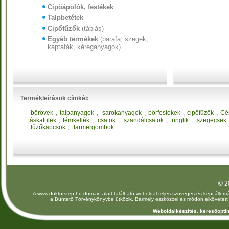
Cipőápolók, festékek
Talpbetétek
Cipőfűzők
(táblás)
Egyéb termékek
(parafa, szegek,
kaptafák, kéreganyagok)
Termékleírások címkéi:
bőrövek
,
talpanyagok
,
sarokanyagok
,
bőrfestékek
,
cipőfűzők
,
Cé
táskafülek
,
fémkellék
,
csatok
,
szandálcsatok
,
ringlik
,
szegecsek
fűzőkapcsok
,
farmergombok
© 2
A www.doktorstep.hu domain alatt található weboldal teljes szöveges és képi állomá
a Büntető Törvénykönyvbe ütközik. Bármely eszközzel és módon elkövetett jo
Weboldalkészítés
,
keresőoptim