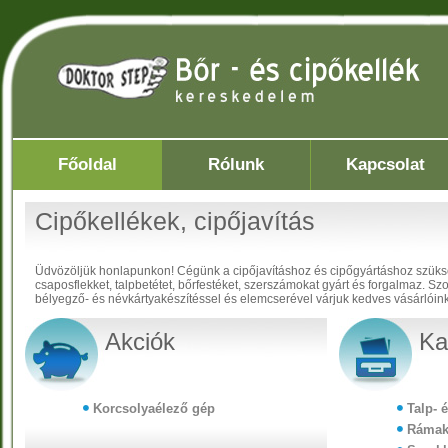
Főoldal
Rólunk
Kapcsolat
Cipőkellékek, cipőjavítás
Üdvözöljük honlapunkon! Cégünk a cipőjavításhoz és cipőgyártáshoz szükség
csaposflekket, talpbetétet, bőrfestéket, szerszámokat gyárt és forgalmaz. Szo
bélyegző- és névkártyakészítéssel és elemcserével várjuk kedves vásárlóink
Akciók
Ka
Korcsolyaélező gép
Talp- 
Rámak