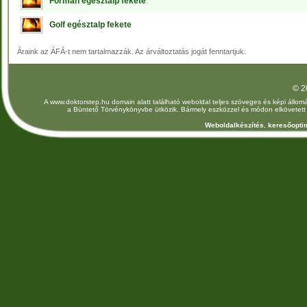
Forman egésztalp fekete
Golf egésztalp fekete
Áraink az ÁFÁ-t nem tartalmazzák. Az árváltoztatás jogát fenntartjuk.
© 2
A www.doktorstep.hu domain alatt található weboldal teljes szöveges és képi állomá
a Büntető Törvénykönyvbe ütközik. Bármely eszközzel és módon elkövetett jo
Weboldalkészítés
,
keresőoptim