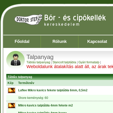
Főoldal
Rólunk
Kapcsolat
Talpanyag
Táblás talpanyag
|
Stancolt talptábla
|
Gyári formatalp
|
Weboldalunk átalakítás alatt áll, az árak 
Táblás talpanyag
Kép
Terméknév
Luflee Mikro kavics fekete talptábla 6mm, 0,5m2
Shore keménység: 60
Mikro kavics talptábla 4mm fekete m2